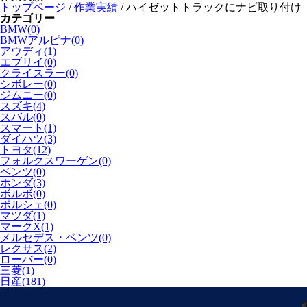
トップページ
/
作業実績
/
ハイゼットトラックにナビ取り付け
カテゴリー
BMW(0)
BMWアルピナ(0)
アウディ(1)
エブリイ(0)
クライスラー(0)
シボレー(0)
ジムニー(0)
スズキ(4)
スバル(0)
スマート(1)
ダイハツ(3)
トヨタ(12)
フォルクスワーゲン(0)
ベンツ(0)
ホンダ(3)
ボルボ(0)
ポルシェ(0)
マツダ(1)
マークX(1)
メルセデス・ベンツ(0)
レクサス(2)
ローバー(0)
三菱(1)
日産(181)