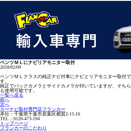
ベンツＭＬにナビリアモニター取付
2018/02/09
ベンツＭＬクラスの純正ナビ付車にナビとリアモニター取付で
す。
純正でバックカメラとサイドカメラが付いていますが、そちら
も使用可能です。
一覧へ戻る
前へ
次へ
カーナビ取付専⾨店フランカー
本社：千葉県千葉市若葉区都賀2-15-16
TEL：0120-473-194
トップページ
フランカーのこだわり