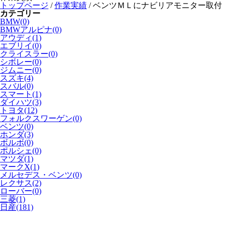
トップページ
/
作業実績
/
ベンツＭＬにナビリアモニター取付
カテゴリー
BMW(0)
BMWアルピナ(0)
アウディ(1)
エブリイ(0)
クライスラー(0)
シボレー(0)
ジムニー(0)
スズキ(4)
スバル(0)
スマート(1)
ダイハツ(3)
トヨタ(12)
フォルクスワーゲン(0)
ベンツ(0)
ホンダ(3)
ボルボ(0)
ポルシェ(0)
マツダ(1)
マークX(1)
メルセデス・ベンツ(0)
レクサス(2)
ローバー(0)
三菱(1)
日産(181)