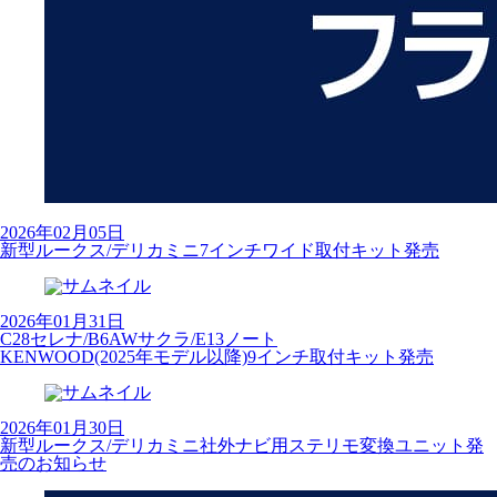
2026年02月05日
新型ルークス/デリカミニ7インチワイド取付キット発売
2026年01月31日
C28セレナ/B6AWサクラ/E13ノート
KENWOOD(2025年モデル以降)9インチ取付キット発売
2026年01月30日
新型ルークス/デリカミニ社外ナビ用ステリモ変換ユニット発
売のお知らせ