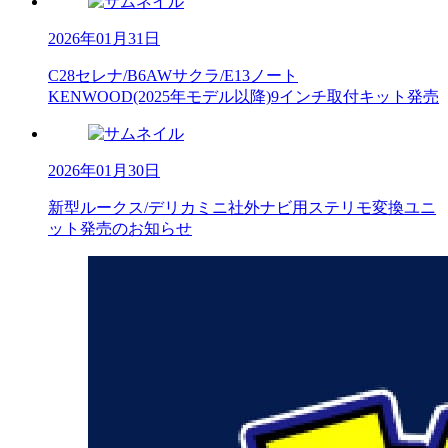
2026年01月31日
C28セレナ/B6AWサクラ/E13ノート
KENWOOD(2025年モデル以降)9インチ取付キット発売
2026年01月30日
新型ルークス/デリカミニ社外ナビ用ステリモ変換ユニ
ット発売のお知らせ