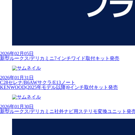
2026年02月05日
新型ルークス/デリカミニ7インチワイド取付キット発売
2026年01月31日
C28セレナ/B6AWサクラ/E13ノート
KENWOOD(2025年モデル以降)9インチ取付キット発売
2026年01月30日
新型ルークス/デリカミニ社外ナビ用ステリモ変換ユニット発