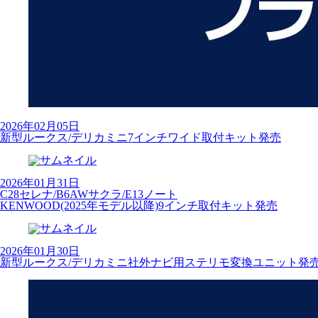
2026年02月05日
新型ルークス/デリカミニ7インチワイド取付キット発売
2026年01月31日
C28セレナ/B6AWサクラ/E13ノート
KENWOOD(2025年モデル以降)9インチ取付キット発売
2026年01月30日
新型ルークス/デリカミニ社外ナビ用ステリモ変換ユニット発