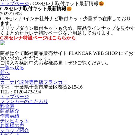
トップページ
/
C28セレナ取付キット最新情報
C28セレナ取付キット最新情報
2023/10/08
C28セレナ9インチ社外ナビ取付キット少量ずつ在庫しており
ます。
フリップダウン取付キットも含め、商品ラインナップを見やす
くまとめたセレナ特設ページをご用意しております。
C28セレナ特設ページはこちらから
商品は全て弊社商品販売サイト FLANCAR WEB SHOP にてお
買い求めいただけます。
ご購入を検討中のお客様必見！ぜひご覧ください。
一覧へ戻る
前へ
次へ
カーナビ取付専⾨店フランカー
本社：千葉県千葉市若葉区都賀2-15-16
TEL：0120-473-194
トップページ
フランカーのこだわり
料金表
商品紹介
作業実績
テレビキット
お客様の声
ショップ紹介