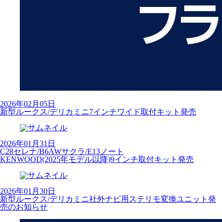
2026年02月05日
新型ルークス/デリカミニ7インチワイド取付キット発売
2026年01月31日
C28セレナ/B6AWサクラ/E13ノート
KENWOOD(2025年モデル以降)9インチ取付キット発売
2026年01月30日
新型ルークス/デリカミニ社外ナビ用ステリモ変換ユニット発
売のお知らせ