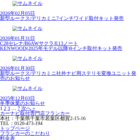
2026年02月05日
新型ルークス/デリカミニ7インチワイド取付キット発売
2026年01月31日
C28セレナ/B6AWサクラ/E13ノート
KENWOOD(2025年モデル以降)9インチ取付キット発売
2026年01月30日
新型ルークス/デリカミニ社外ナビ用ステリモ変換ユニット発
売のお知らせ
2025年12月03日
冬季休業のお知らせ
1
2
3
…
7
次へ »
カーナビ取付専⾨店フランカー
本社：千葉県千葉市若葉区都賀2-15-16
TEL：0120-473-194
トップページ
フランカーのこだわり
料金表