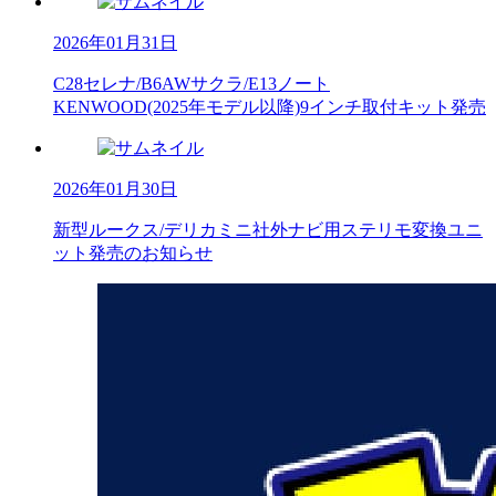
2026年01月31日
C28セレナ/B6AWサクラ/E13ノート
KENWOOD(2025年モデル以降)9インチ取付キット発売
2026年01月30日
新型ルークス/デリカミニ社外ナビ用ステリモ変換ユニ
ット発売のお知らせ