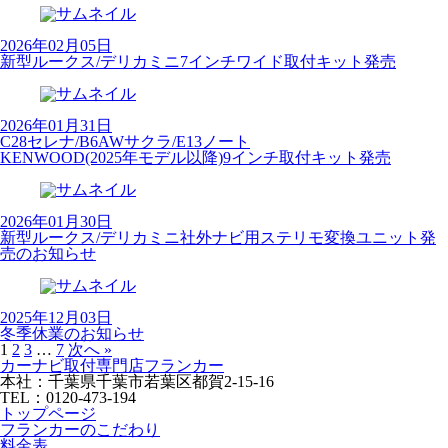
2026年02月05日
新型ルークス/デリカミニ7インチワイド取付キット発売
2026年01月31日
C28セレナ/B6AWサクラ/E13ノート
KENWOOD(2025年モデル以降)9インチ取付キット発売
2026年01月30日
新型ルークス/デリカミニ社外ナビ用ステリモ変換ユニット発
売のお知らせ
2025年12月03日
冬季休業のお知らせ
1
2
3
…
7
次へ »
カーナビ取付専⾨店フランカー
本社：千葉県千葉市若葉区都賀2-15-16
TEL：0120-473-194
トップページ
フランカーのこだわり
料金表