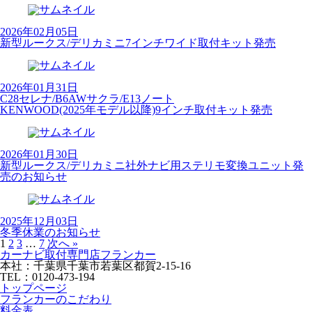
2026年02月05日
新型ルークス/デリカミニ7インチワイド取付キット発売
2026年01月31日
C28セレナ/B6AWサクラ/E13ノート
KENWOOD(2025年モデル以降)9インチ取付キット発売
2026年01月30日
新型ルークス/デリカミニ社外ナビ用ステリモ変換ユニット発
売のお知らせ
2025年12月03日
冬季休業のお知らせ
1
2
3
…
7
次へ »
カーナビ取付専⾨店フランカー
本社：千葉県千葉市若葉区都賀2-15-16
TEL：0120-473-194
トップページ
フランカーのこだわり
料金表