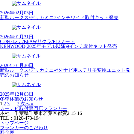
2026年02月05日
新型ルークス/デリカミニ7インチワイド取付キット発売
2026年01月31日
C28セレナ/B6AWサクラ/E13ノート
KENWOOD(2025年モデル以降)9インチ取付キット発売
2026年01月30日
新型ルークス/デリカミニ社外ナビ用ステリモ変換ユニット発
売のお知らせ
2025年12月03日
冬季休業のお知らせ
1
2
3
…
7
次へ »
カーナビ取付専⾨店フランカー
本社：千葉県千葉市若葉区都賀2-15-16
TEL：0120-473-194
トップページ
フランカーのこだわり
料金表