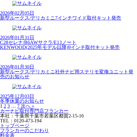
2026年02月05日
新型ルークス/デリカミニ7インチワイド取付キット発売
2026年01月31日
C28セレナ/B6AWサクラ/E13ノート
KENWOOD(2025年モデル以降)9インチ取付キット発売
2026年01月30日
新型ルークス/デリカミニ社外ナビ用ステリモ変換ユニット発
売のお知らせ
2025年12月03日
冬季休業のお知らせ
1
2
3
…
7
次へ »
カーナビ取付専⾨店フランカー
本社：千葉県千葉市若葉区都賀2-15-16
TEL：0120-473-194
トップページ
フランカーのこだわり
料金表