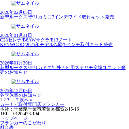
2026年02月05日
新型ルークス/デリカミニ7インチワイド取付キット発売
2026年01月31日
C28セレナ/B6AWサクラ/E13ノート
KENWOOD(2025年モデル以降)9インチ取付キット発売
2026年01月30日
新型ルークス/デリカミニ社外ナビ用ステリモ変換ユニット発
売のお知らせ
2025年12月03日
冬季休業のお知らせ
1
2
3
…
7
次へ »
カーナビ取付専⾨店フランカー
本社：千葉県千葉市若葉区都賀2-15-16
TEL：0120-473-194
トップページ
フランカーのこだわり
料金表