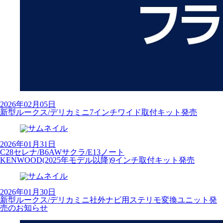
2026年02月05日
新型ルークス/デリカミニ7インチワイド取付キット発売
2026年01月31日
C28セレナ/B6AWサクラ/E13ノート
KENWOOD(2025年モデル以降)9インチ取付キット発売
2026年01月30日
新型ルークス/デリカミニ社外ナビ用ステリモ変換ユニット発
売のお知らせ