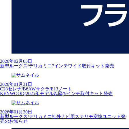
2026年02月05日
新型ルークス/デリカミニ7インチワイド取付キット発売
2026年01月31日
C28セレナ/B6AWサクラ/E13ノート
KENWOOD(2025年モデル以降)9インチ取付キット発売
2026年01月30日
新型ルークス/デリカミニ社外ナビ用ステリモ変換ユニット発
売のお知らせ