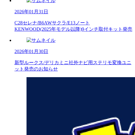
2026年01月31日
C28セレナ/B6AWサクラ/E13ノート
KENWOOD(2025年モデル以降)9インチ取付キット発売
2026年01月30日
新型ルークス/デリカミニ社外ナビ用ステリモ変換ユニ
ット発売のお知らせ