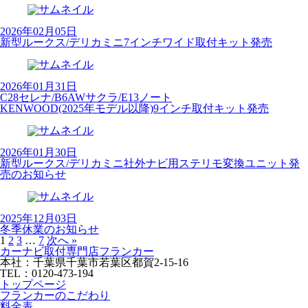
2026年02月05日
新型ルークス/デリカミニ7インチワイド取付キット発売
2026年01月31日
C28セレナ/B6AWサクラ/E13ノート
KENWOOD(2025年モデル以降)9インチ取付キット発売
2026年01月30日
新型ルークス/デリカミニ社外ナビ用ステリモ変換ユニット発
売のお知らせ
2025年12月03日
冬季休業のお知らせ
1
2
3
…
7
次へ »
カーナビ取付専⾨店フランカー
本社：千葉県千葉市若葉区都賀2-15-16
TEL：0120-473-194
トップページ
フランカーのこだわり
料金表