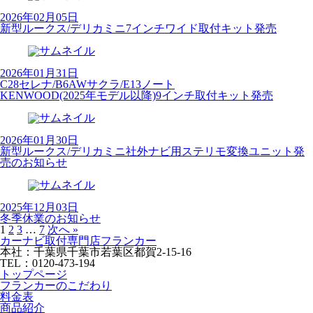
2026年02月05日
新型ルークス/デリカミニ7インチワイド取付キット発売
2026年01月31日
C28セレナ/B6AWサクラ/E13ノート
KENWOOD(2025年モデル以降)9インチ取付キット発売
2026年01月30日
新型ルークス/デリカミニ社外ナビ用ステリモ変換ユニット発
売のお知らせ
2025年12月03日
冬季休業のお知らせ
1
2
3
…
7
次へ »
カーナビ取付専⾨店フランカー
本社：千葉県千葉市若葉区都賀2-15-16
TEL：0120-473-194
トップページ
フランカーのこだわり
料金表
商品紹介