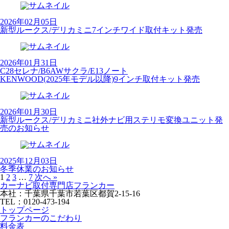
2026年02月05日
新型ルークス/デリカミニ7インチワイド取付キット発売
2026年01月31日
C28セレナ/B6AWサクラ/E13ノート
KENWOOD(2025年モデル以降)9インチ取付キット発売
2026年01月30日
新型ルークス/デリカミニ社外ナビ用ステリモ変換ユニット発
売のお知らせ
2025年12月03日
冬季休業のお知らせ
1
2
3
…
7
次へ »
カーナビ取付専⾨店フランカー
本社：千葉県千葉市若葉区都賀2-15-16
TEL：0120-473-194
トップページ
フランカーのこだわり
料金表