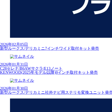
2026年02月05日
新型ルークス/デリカミニ7インチワイド取付キット発売
2026年01月31日
C28セレナ/B6AWサクラ/E13ノート
KENWOOD(2025年モデル以降)9インチ取付キット発売
2026年01月30日
新型ルークス/デリカミニ社外ナビ用ステリモ変換ユニット発