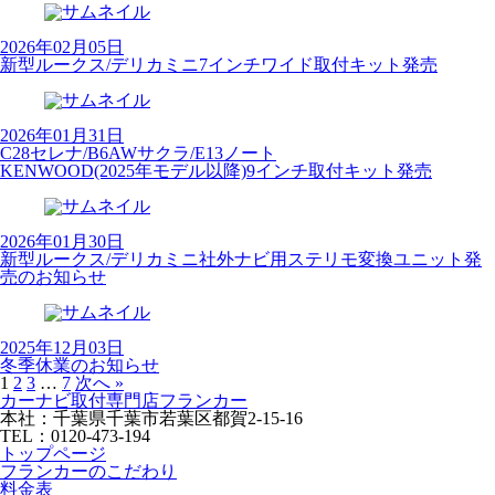
2026年02月05日
新型ルークス/デリカミニ7インチワイド取付キット発売
2026年01月31日
C28セレナ/B6AWサクラ/E13ノート
KENWOOD(2025年モデル以降)9インチ取付キット発売
2026年01月30日
新型ルークス/デリカミニ社外ナビ用ステリモ変換ユニット発
売のお知らせ
2025年12月03日
冬季休業のお知らせ
1
2
3
…
7
次へ »
カーナビ取付専⾨店フランカー
本社：千葉県千葉市若葉区都賀2-15-16
TEL：0120-473-194
トップページ
フランカーのこだわり
料金表