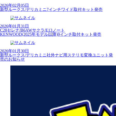
2026年02月05日
新型ルークス/デリカミニ7インチワイド取付キット発売
2026年01月31日
C28セレナ/B6AWサクラ/E13ノート
KENWOOD(2025年モデル以降)9インチ取付キット発売
2026年01月30日
新型ルークス/デリカミニ社外ナビ用ステリモ変換ユニット発
売のお知らせ