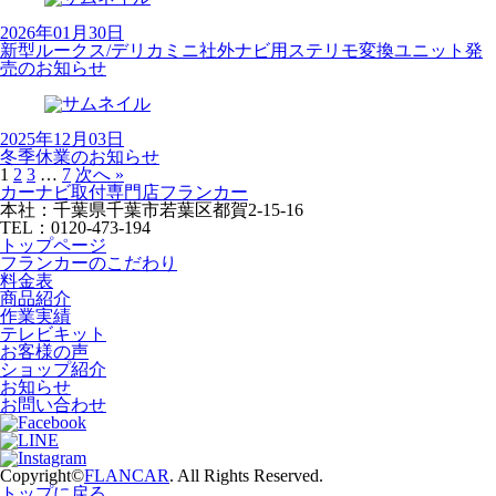
2026年01月30日
新型ルークス/デリカミニ社外ナビ用ステリモ変換ユニット発
売のお知らせ
2025年12月03日
冬季休業のお知らせ
1
2
3
…
7
次へ »
カーナビ取付専⾨店フランカー
本社：千葉県千葉市若葉区都賀2-15-16
TEL：0120-473-194
トップページ
フランカーのこだわり
料金表
商品紹介
作業実績
テレビキット
お客様の声
ショップ紹介
お知らせ
お問い合わせ
Copyright©
FLANCAR
. All Rights Reserved.
トップに戻る