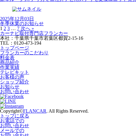
2025年12月03日
冬季休業のお知らせ
1
2
3
…
7
次へ »
カーナビ取付専⾨店フランカー
本社：千葉県千葉市若葉区都賀2-15-16
TEL：0120-473-194
トップページ
フランカーのこだわり
料金表
商品紹介
作業実績
テレビキット
お客様の声
ショップ紹介
お知らせ
お問い合わせ
Copyright©
FLANCAR
. All Rights Reserved.
トップに戻る
お電話での
お問い合わせ
メールでの
お問い合わせ