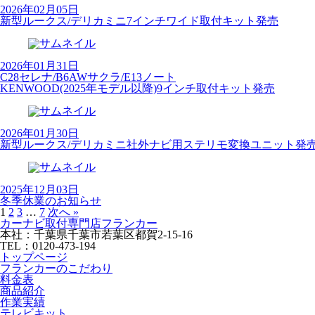
2026年02月05日
新型ルークス/デリカミニ7インチワイド取付キット発売
2026年01月31日
C28セレナ/B6AWサクラ/E13ノート
KENWOOD(2025年モデル以降)9インチ取付キット発売
2026年01月30日
新型ルークス/デリカミニ社外ナビ用ステリモ変換ユニット発
2025年12月03日
冬季休業のお知らせ
1
2
3
…
7
次へ »
カーナビ取付専⾨店フランカー
本社：千葉県千葉市若葉区都賀2-15-16
TEL：0120-473-194
トップページ
フランカーのこだわり
料金表
商品紹介
作業実績
テレビキット