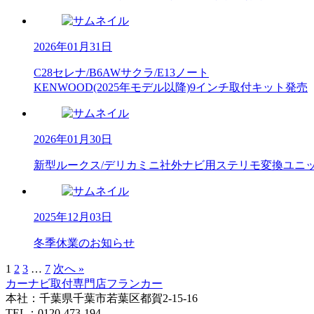
2026年01月31日
C28セレナ/B6AWサクラ/E13ノート
KENWOOD(2025年モデル以降)9インチ取付キット発売
2026年01月30日
新型ルークス/デリカミニ社外ナビ用ステリモ変換ユニ
2025年12月03日
冬季休業のお知らせ
1
2
3
…
7
次へ »
カーナビ取付専⾨店フランカー
本社：千葉県千葉市若葉区都賀2-15-16
TEL：0120-473-194