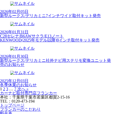
2026年02月05日
新型ルークス/デリカミニ7インチワイド取付キット発売
2026年01月31日
C28セレナ/B6AWサクラ/E13ノート
KENWOOD(2025年モデル以降)9インチ取付キット発売
2026年01月30日
新型ルークス/デリカミニ社外ナビ用ステリモ変換ユニット発
売のお知らせ
2025年12月03日
冬季休業のお知らせ
1
2
3
…
7
次へ »
カーナビ取付専⾨店フランカー
本社：千葉県千葉市若葉区都賀2-15-16
TEL：0120-473-194
トップページ
フランカーのこだわり
料金表