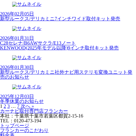
2026年02月05日
新型ルークス/デリカミニ7インチワイド取付キット発売
2026年01月31日
C28セレナ/B6AWサクラ/E13ノート
KENWOOD(2025年モデル以降)9インチ取付キット発売
2026年01月30日
新型ルークス/デリカミニ社外ナビ用ステリモ変換ユニット発
売のお知らせ
2025年12月03日
冬季休業のお知らせ
1
2
3
…
7
次へ »
カーナビ取付専⾨店フランカー
本社：千葉県千葉市若葉区都賀2-15-16
TEL：0120-473-194
トップページ
フランカーのこだわり
料金表