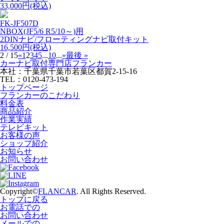
33,000円(税込)
FK-JF507D
NBOX(JF5/6 R5/10～)用
2DINナビ/フローティングナビ取付キット
16,500円(税込)
2 / 15
«
1
2
3
4
5
...
10
...
»
最後 »
カーナビ取付専⾨店フランカー
本社：千葉県千葉市若葉区都賀2-15-16
TEL：0120-473-194
トップページ
フランカーのこだわり
料金表
商品紹介
作業実績
テレビキット
お客様の声
ショップ紹介
お知らせ
お問い合わせ
Copyright©
FLANCAR
. All Rights Reserved.
トップに戻る
お電話での
お問い合わせ
メールでの