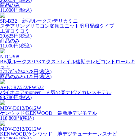
20,625円(税込)
商品のみ
11,000円(税込)
SR-BB2 新型ルークス/デリカミニ
ステアリングリモコン変換ユニット汎用配線タイプ
工賃コミコミ
20,625円(税込)
商品のみ
11,000円(税込)
NTC-308
BB系ルークス/T33エクストレイル後期テレビコントロールキ
ット
ｺﾐｺﾐﾊﾟｯｸ34,378円(税込)
商品のみ26,125円(税込)
AVIC-RZ522/RW522
パイオニア/pioneer 人気の楽ナビ/メカレスモデル
98,780円(税込)
MDV-D612/D612W
ケンウッド/KENWOOD 最新地デジモデル
118,800円(税込)
MDV-D212/D212W
KENWOOD/ケンウッド 地デジチューナーレスナビ
82,280円(税込)