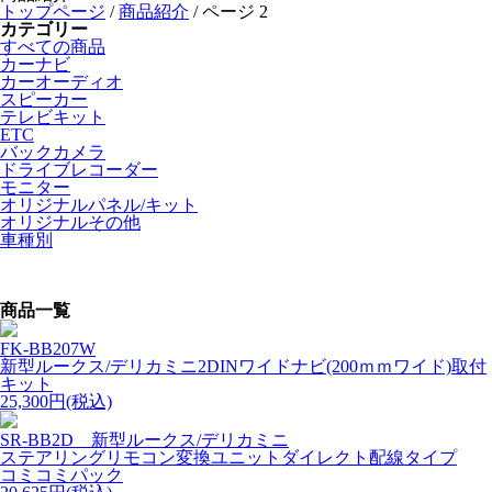
トップページ
/
商品紹介
/
ページ 2
カテゴリー
すべての商品
カーナビ
カーオーディオ
スピーカー
テレビキット
ETC
バックカメラ
ドライブレコーダー
モニター
オリジナルパネル/キット
オリジナルその他
車種別
商品一覧
FK-BB207W
新型ルークス/デリカミニ2DINワイドナビ(200ｍｍワイド)取付
キット
25,300円(税込)
SR-BB2D 新型ルークス/デリカミニ
ステアリングリモコン変換ユニットダイレクト配線タイプ
コミコミパック