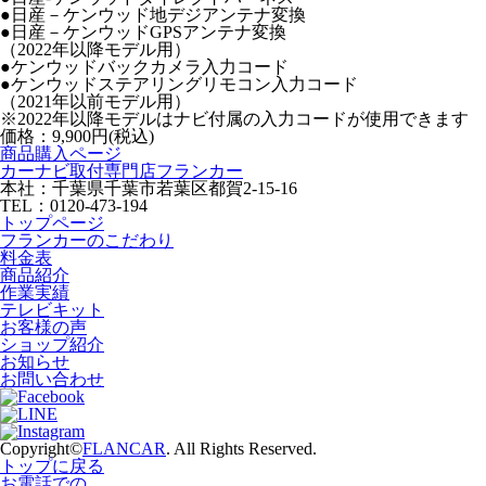
●日産－ケンウッド地デジアンテナ変換
●日産－ケンウッドGPSアンテナ変換
（2022年以降モデル用）
●ケンウッドバックカメラ入力コード
●ケンウッドステアリングリモコン入力コード
（2021年以前モデル用）
※2022年以降モデルはナビ付属の入力コードが使用できます
価格：
9,900円(税込)
商品購入ページ
カーナビ取付専⾨店フランカー
本社：千葉県千葉市若葉区都賀2-15-16
TEL：0120-473-194
トップページ
フランカーのこだわり
料金表
商品紹介
作業実績
テレビキット
お客様の声
ショップ紹介
お知らせ
お問い合わせ
Copyright©
FLANCAR
. All Rights Reserved.
トップに戻る
お電話での