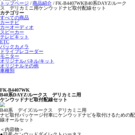
トップページ
/
商品紹介
/
FK-B4407WKB40系DAYZ/ルーク
ス デリカミニ用ケンウッドナビ取付配線セット
カテゴリー
すべての商品
カーナビ
カーオーディオ
スピーカー
テレビキット
ETC
バックカメラ
ドライブレコーダー
モニター
オリジナルパネル/キット
オリジナルその他
車種別
FK-B4407WK
B40系DAYZ/ルークス デリカミニ用
ケンウッドナビ取付配線セット
B40系 デイズ/ルークス デリカミニ用
ナビ取付パッケージ付車にケンウッドナビを取付けるための配
線オールセット
＜内容物＞
●日産-ケンウッドダイレクトハーネス