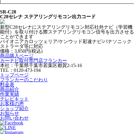
SR-C28
C28セレナ ステアリングリモコン出力コード
新型C28セレナにステアリングリモコン対応社外ナビ（学習機
能付）を取り付ける際ステアリングリモコン信号を出力させる
ことができます
パイオニアカロッツェリア/ケンウッド彩速ナビ/パナソニック
ストラーダ等に対応
価格：
3,850円(税込)
商品購入ページ
カーナビ取付専⾨店フランカー
本社：千葉県千葉市若葉区都賀2-15-16
TEL：0120-473-194
トップページ
フランカーのこだわり
料金表
商品紹介
作業実績
テレビキット
お客様の声
ショップ紹介
お知らせ
お問い合わせ