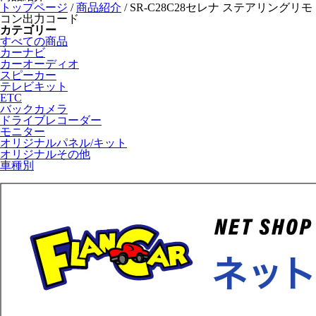
トップページ
/
商品紹介
/
SR-C28C28セレナ ステアリングリモ
コン出力コード
カテゴリー
すべての商品
カーナビ
カーオーディオ
スピーカー
テレビキット
ETC
バックカメラ
ドライブレコーダー
モニター
オリジナルパネル/キット
オリジナルその他
車種別