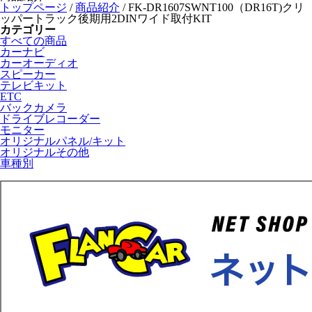
トップページ
/
商品紹介
/
FK-DR1607SWNT100（DR16T)クリ
ッパートラック後期用2DINワイド取付KIT
カテゴリー
すべての商品
カーナビ
カーオーディオ
スピーカー
テレビキット
ETC
バックカメラ
ドライブレコーダー
モニター
オリジナルパネル/キット
オリジナルその他
車種別