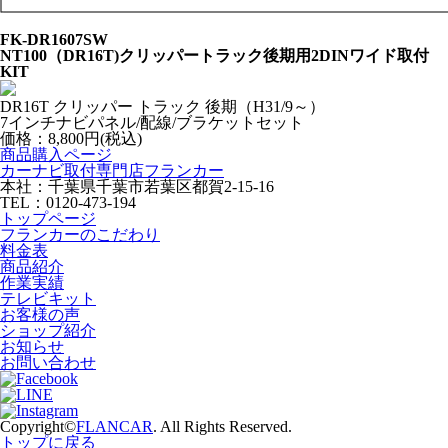
FK-DR1607SW
NT100（DR16T)クリッパートラック後期用2DINワイド取付
KIT
DR16T クリッパー トラック 後期（H31/9～）
7インチナビパネル/配線/ブラケットセット
価格：
8,800円(税込)
商品購入ページ
カーナビ取付専⾨店フランカー
本社：千葉県千葉市若葉区都賀2-15-16
TEL：0120-473-194
トップページ
フランカーのこだわり
料金表
商品紹介
作業実績
テレビキット
お客様の声
ショップ紹介
お知らせ
お問い合わせ
Copyright©
FLANCAR
. All Rights Reserved.
トップに戻る