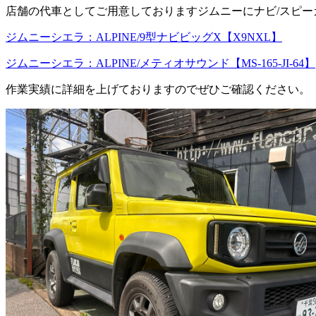
店舗の代車としてご用意しておりますジムニーにナビ/スピー
ジムニーシエラ：ALPINE/9型ナビビッグX【X9NXL】
ジムニーシエラ：ALPINE/メティオサウンド【MS-165-JI-64】
作業実績に詳細を上げておりますのでぜひご確認ください。