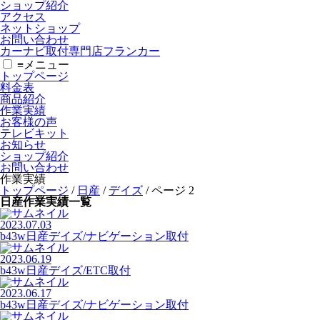
ショップ紹介
アクセス
ネットショップ
お問い合わせ
カーナビ取付専⾨店フランカー
≡
メニュー
トップページ
料金表
商品紹介
作業実績
お客様の声
テレビキット
お知らせ
ショップ紹介
お問い合わせ
作業実績
トップページ
/
日産
/
デイズ
/
ページ 2
日産作業実績一覧
2023.07.03
b43w日産デイズ/ナビゲーション取付
2023.06.19
b43w日産デイズ/ETC取付
2023.06.17
b43w日産デイズ/ナビゲーション取付