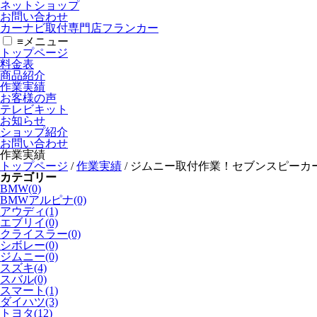
ネットショップ
お問い合わせ
カーナビ取付専⾨店フランカー
≡
メニュー
トップページ
料金表
商品紹介
作業実績
お客様の声
テレビキット
お知らせ
ショップ紹介
お問い合わせ
作業実績
トップページ
/
作業実績
/
ジムニー取付作業！セブンスピーカー
カテゴリー
BMW(0)
BMWアルピナ(0)
アウディ(1)
エブリイ(0)
クライスラー(0)
シボレー(0)
ジムニー(0)
スズキ(4)
スバル(0)
スマート(1)
ダイハツ(3)
トヨタ(12)