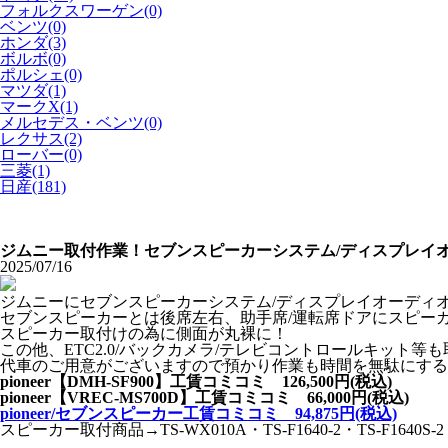
フォルクスワーゲン(0)
ベンツ(0)
ホンダ(3)
ボルボ(0)
ポルシェ(0)
マツダ(1)
マークX(1)
メルセデス・ベンツ(0)
レクサス(2)
ローバー(0)
三菱(1)
日産(181)
ジムニー取付作業！セブンスピーカーシステム/ディスプレイ
2025/07/16
ジムニーにセブンスピーカーシステム/ディスプレイオーディオDMH
セブンスピーカーとは後席左右、助手席/運転席ドアにスピー
スピーカー取付けの為に側面が丸裸に！
この他、ETC2.0/バックカメラ/テレビコントロールキッ
代車のご用意がございますので預かり作業も時間を無駄にする
pioneer【DMH-SF900】工賃コミコミ 126,500円(税込)
pioneer【VREC-MS700D】工賃コミコミ 66,000円(税込)
pioneer/セブンスピーカー工賃コミコミ 94,875円(税込)
スピーカー取付商品→TS-WX010A・TS-F1640-2・TS-F1640S-2