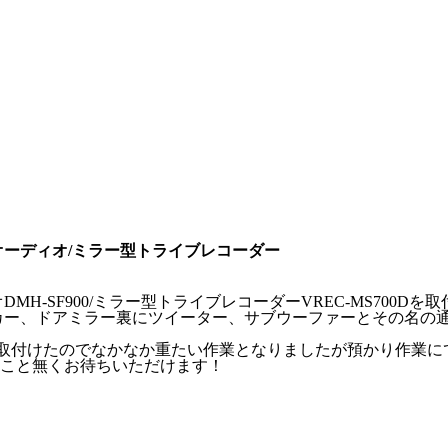
オーディオ/ミラー型トライブレコーダー
-SF900/ミラー型トライブレコーダーVREC-MS700Dを
カー、ドアミラー裏にツイーター、サブウーファーとその名の
ト等も取付けたのでなかなか重たい作業となりましたが預かり作業
こと無くお待ちいただけます！