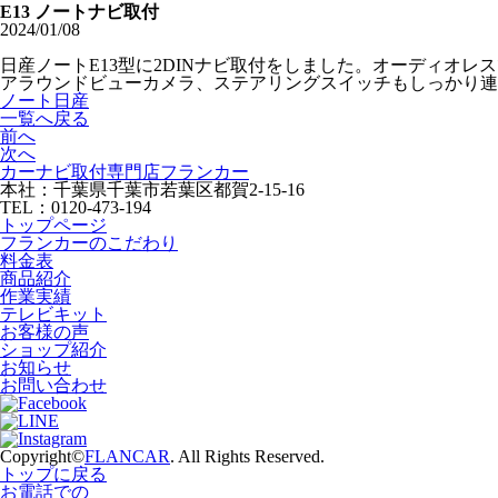
E13 ノートナビ取付
2024/01/08
日産ノートE13型に2DINナビ取付をしました。オーディオ
アラウンドビューカメラ、ステアリングスイッチもしっかり連
ノート
日産
一覧へ戻る
前へ
次へ
カーナビ取付専⾨店フランカー
本社：千葉県千葉市若葉区都賀2-15-16
TEL：0120-473-194
トップページ
フランカーのこだわり
料金表
商品紹介
作業実績
テレビキット
お客様の声
ショップ紹介
お知らせ
お問い合わせ
Copyright©
FLANCAR
. All Rights Reserved.
トップに戻る
お電話での