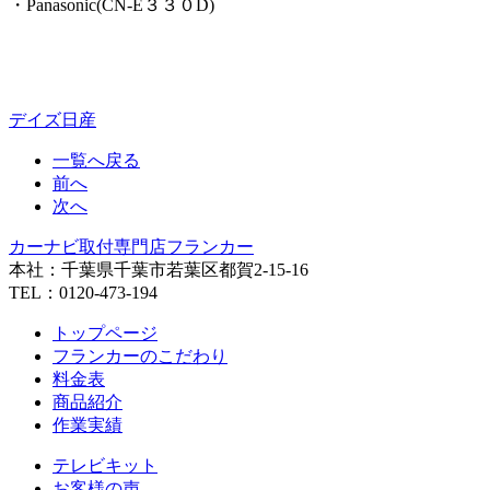
・Panasonic(CN-E３３０D)
デイズ
日産
一覧へ戻る
前へ
次へ
カーナビ取付専⾨店フランカー
本社：千葉県千葉市若葉区都賀2-15-16
TEL：0120-473-194
トップページ
フランカーのこだわり
料金表
商品紹介
作業実績
テレビキット
お客様の声