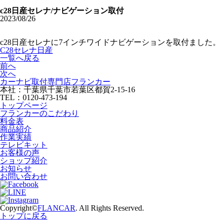
c28日産セレナ/ナビゲーション取付
2023/08/26
c28日産セレナに7インチワイドナビゲーションを取付ました。
C28セレナ
日産
一覧へ戻る
前へ
次へ
カーナビ取付専⾨店フランカー
本社：千葉県千葉市若葉区都賀2-15-16
TEL：0120-473-194
トップページ
フランカーのこだわり
料金表
商品紹介
作業実績
テレビキット
お客様の声
ショップ紹介
お知らせ
お問い合わせ
Copyright©
FLANCAR
. All Rights Reserved.
トップに戻る