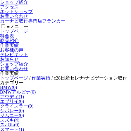
ショップ紹介
アクセス
ネットショップ
お問い合わせ
カーナビ取付専⾨店フランカー
≡
メニュー
トップページ
料金表
商品紹介
作業実績
お客様の声
テレビキット
お知らせ
ショップ紹介
お問い合わせ
作業実績
トップページ
/
作業実績
/
c28日産セレナ/ナビゲーション取付
カテゴリー
BMW(0)
BMWアルピナ(0)
アウディ(1)
エブリイ(0)
クライスラー(0)
シボレー(0)
ジムニー(0)
スズキ(4)
スバル(0)
スマート(1)