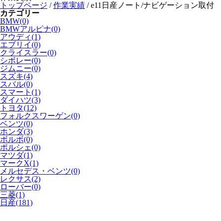
トップページ
/
作業実績
/
e11日産ノート/ナビゲーション取付
カテゴリー
BMW(0)
BMWアルピナ(0)
アウディ(1)
エブリイ(0)
クライスラー(0)
シボレー(0)
ジムニー(0)
スズキ(4)
スバル(0)
スマート(1)
ダイハツ(3)
トヨタ(12)
フォルクスワーゲン(0)
ベンツ(0)
ホンダ(3)
ボルボ(0)
ポルシェ(0)
マツダ(1)
マークX(1)
メルセデス・ベンツ(0)
レクサス(2)
ローバー(0)
三菱(1)
日産(181)