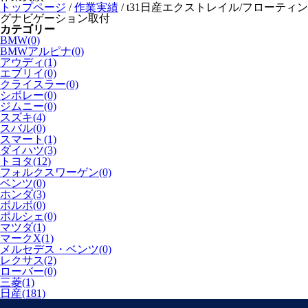
トップページ
/
作業実績
/
t31日産エクストレイル/フローティン
グナビゲーション取付
カテゴリー
BMW(0)
BMWアルピナ(0)
アウディ(1)
エブリイ(0)
クライスラー(0)
シボレー(0)
ジムニー(0)
スズキ(4)
スバル(0)
スマート(1)
ダイハツ(3)
トヨタ(12)
フォルクスワーゲン(0)
ベンツ(0)
ホンダ(3)
ボルボ(0)
ポルシェ(0)
マツダ(1)
マークX(1)
メルセデス・ベンツ(0)
レクサス(2)
ローバー(0)
三菱(1)
日産(181)