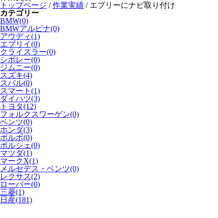
トップページ
/
作業実績
/
エブリーにナビ取り付け
カテゴリー
BMW(0)
BMWアルピナ(0)
アウディ(1)
エブリイ(0)
クライスラー(0)
シボレー(0)
ジムニー(0)
スズキ(4)
スバル(0)
スマート(1)
ダイハツ(3)
トヨタ(12)
フォルクスワーゲン(0)
ベンツ(0)
ホンダ(3)
ボルボ(0)
ポルシェ(0)
マツダ(1)
マークX(1)
メルセデス・ベンツ(0)
レクサス(2)
ローバー(0)
三菱(1)
日産(181)