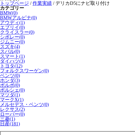
トップページ
/
作業実績
/
デリカD5にナビ取り付け
カテゴリー
BMW(0)
BMWアルピナ(0)
アウディ(1)
エブリイ(0)
クライスラー(0)
シボレー(0)
ジムニー(0)
スズキ(4)
スバル(0)
スマート(1)
ダイハツ(3)
トヨタ(12)
フォルクスワーゲン(0)
ベンツ(0)
ホンダ(3)
ボルボ(0)
ポルシェ(0)
マツダ(1)
マークX(1)
メルセデス・ベンツ(0)
レクサス(2)
ローバー(0)
三菱(1)
日産(181)