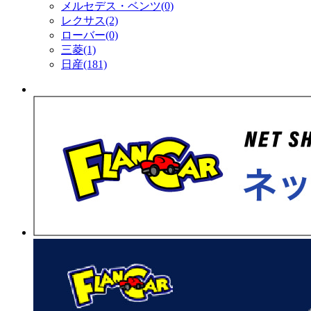
メルセデス・ベンツ(0)
レクサス(2)
ローバー(0)
三菱(1)
日産(181)