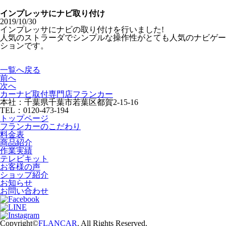
インプレッサにナビ取り付け
2019/10/30
インプレッサにナビの取り付けを行いました!
人気のストラーダでシンプルな操作性がとても人気のナビゲー
ションです。
一覧へ戻る
前へ
次へ
カーナビ取付専⾨店フランカー
本社：千葉県千葉市若葉区都賀2-15-16
TEL：0120-473-194
トップページ
フランカーのこだわり
料金表
商品紹介
作業実績
テレビキット
お客様の声
ショップ紹介
お知らせ
お問い合わせ
Copyright©
FLANCAR
. All Rights Reserved.