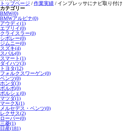
トップページ
/
作業実績
/
インプレッサにナビ取り付け
カテゴリー
BMW(0)
BMWアルピナ(0)
アウディ(1)
エブリイ(0)
クライスラー(0)
シボレー(0)
ジムニー(0)
スズキ(4)
スバル(0)
スマート(1)
ダイハツ(3)
トヨタ(12)
フォルクスワーゲン(0)
ベンツ(0)
ホンダ(3)
ボルボ(0)
ポルシェ(0)
マツダ(1)
マークX(1)
メルセデス・ベンツ(0)
レクサス(2)
ローバー(0)
三菱(1)
日産(181)