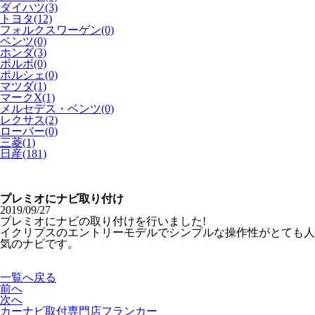
ダイハツ(3)
トヨタ(12)
フォルクスワーゲン(0)
ベンツ(0)
ホンダ(3)
ボルボ(0)
ポルシェ(0)
マツダ(1)
マークX(1)
メルセデス・ベンツ(0)
レクサス(2)
ローバー(0)
三菱(1)
日産(181)
プレミオにナビ取り付け
2019/09/27
プレミオにナビの取り付けを行いました!
イクリプスのエントリーモデルでシンプルな操作性がとても人
気のナビです。
一覧へ戻る
前へ
次へ
カーナビ取付専⾨店フランカー