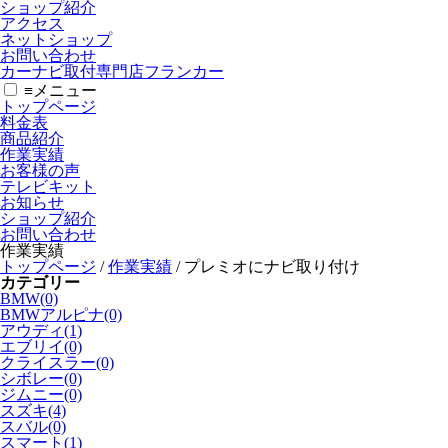
ショップ紹介
アクセス
ネットショップ
お問い合わせ
カーナビ取付専⾨店フランカー
≡
メニュー
トップページ
料金表
商品紹介
作業実績
お客様の声
テレビキット
お知らせ
ショップ紹介
お問い合わせ
作業実績
トップページ
/
作業実績
/
プレミオにナビ取り付け
カテゴリー
BMW(0)
BMWアルピナ(0)
アウディ(1)
エブリイ(0)
クライスラー(0)
シボレー(0)
ジムニー(0)
スズキ(4)
スバル(0)
スマート(1)