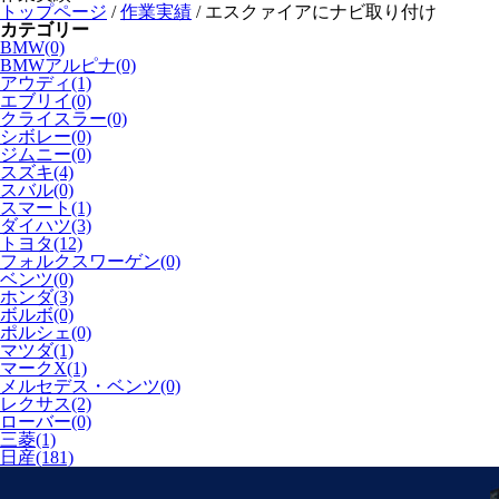
トップページ
/
作業実績
/
エスクァイアにナビ取り付け
カテゴリー
BMW(0)
BMWアルピナ(0)
アウディ(1)
エブリイ(0)
クライスラー(0)
シボレー(0)
ジムニー(0)
スズキ(4)
スバル(0)
スマート(1)
ダイハツ(3)
トヨタ(12)
フォルクスワーゲン(0)
ベンツ(0)
ホンダ(3)
ボルボ(0)
ポルシェ(0)
マツダ(1)
マークX(1)
メルセデス・ベンツ(0)
レクサス(2)
ローバー(0)
三菱(1)
日産(181)