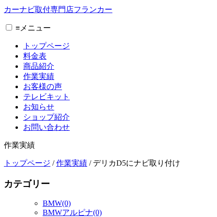
カーナビ取付専⾨店フランカー
≡
メニュー
トップページ
料金表
商品紹介
作業実績
お客様の声
テレビキット
お知らせ
ショップ紹介
お問い合わせ
作業実績
トップページ
/
作業実績
/
デリカD5にナビ取り付け
カテゴリー
BMW(0)
BMWアルピナ(0)