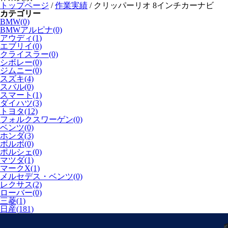
トップページ
/
作業実績
/
クリッパーリオ 8インチカーナビ
カテゴリー
BMW(0)
BMWアルピナ(0)
アウディ(1)
エブリイ(0)
クライスラー(0)
シボレー(0)
ジムニー(0)
スズキ(4)
スバル(0)
スマート(1)
ダイハツ(3)
トヨタ(12)
フォルクスワーゲン(0)
ベンツ(0)
ホンダ(3)
ボルボ(0)
ポルシェ(0)
マツダ(1)
マークX(1)
メルセデス・ベンツ(0)
レクサス(2)
ローバー(0)
三菱(1)
日産(181)